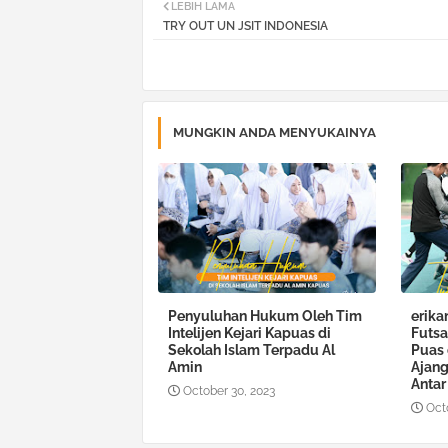
LEBIH LAMA
TRY OUT UN JSIT INDONESIA
MUNGKIN ANDA MENYUKAINYA
Penyuluhan Hukum Oleh Tim
erika
Intelijen Kejari Kapuas di
Futsa
Sekolah Islam Terpadu Al
Puas 
Amin
Ajang
Antar
October 30, 2023
Oct