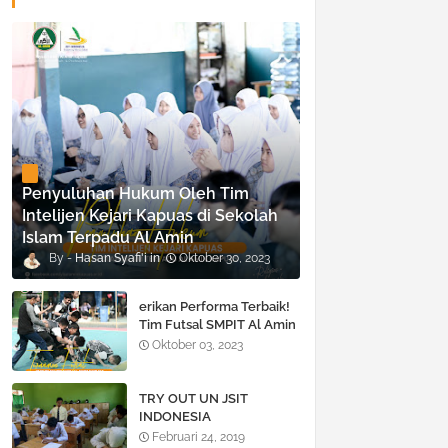
Penyuluhan Hukum Oleh Tim
Intelijen Kejari Kapuas di Sekolah
Islam Terpadu Al Amin
Hasan Syafi'i
Oktober 30, 2023
erikan Performa Terbaik!
Tim Futsal SMPIT Al Amin
B Harus Puas di Runner-
Oktober 03, 2023
Up 3 Pada Ajang Olahraga
Bergengsi Antar Provinsi
TRY OUT UN JSIT
INDONESIA
Februari 24, 2019