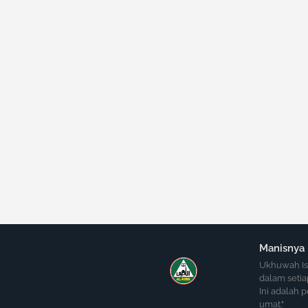
Manisnya
Ukhuwah Isl
dalam setia
Ini adalah 
umat."