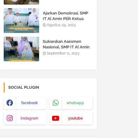
Ajarkan Demokrasi, SMP
IT Al Amin Pilih Ketua
OSIS Layaknya Pemilu
Agustus 04, 2023
Sukseskan Asesmen
Nasional, SMP IT Al Amin
Laksanakan Gladi Bersih
September 11, 2023
Asesmen Nasional
SOCIAL PLUGIN
facebook
whatsapp
instagram
youtube