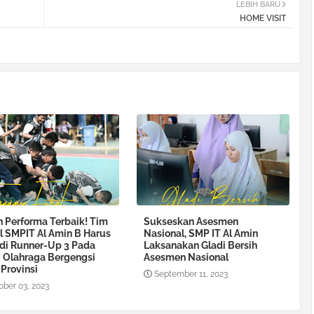
LEBIH BARU
HOME VISIT
n Performa Terbaik! Tim
Sukseskan Asesmen
l SMPIT Al Amin B Harus
Nasional, SMP IT Al Amin
di Runner-Up 3 Pada
Laksanakan Gladi Bersih
 Olahraga Bergengsi
Asesmen Nasional
 Provinsi
September 11, 2023
ober 03, 2023