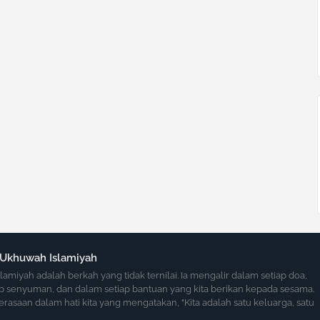
 Ukhuwah Islamiyah
amiyah adalah berkah yang tidak ternilai. Ia mengalir dalam setiap doa,
p senyuman, dan dalam setiap bantuan yang kita berikan kepada sesama.
perasaan dalam hati kita yang mengatakan, "Kita adalah satu keluarga, satu