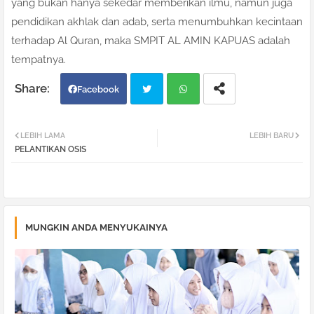
yang bukan hanya sekedar memberikan ilmu, namun juga
pendidikan akhlak dan adab, serta menumbuhkan kecintaan
terhadap Al Quran, maka SMPIT AL AMIN KAPUAS adalah
tempatnya.
Facebook
Twi
Wh
LEBIH LAMA
LEBIH BARU
PELANTIKAN OSIS
tter
atsa
pp
MUNGKIN ANDA MENYUKAINYA