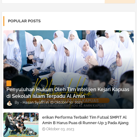
POPULAR POSTS
Penyuluhan Hukum Oleh Tim Intelijen Kejari Kapuas
di Sekolah Islam Terpadu Al Amin
Hasan Syafi'i
Oktober 30, 2023
erikan Performa Terbaik! Tim Futsal SMPIT Al
Amin B Harus Puas di Runner-Up 3 Pada Ajang
Olahraga Bergengsi Antar Provinsi
Oktober 03, 2023